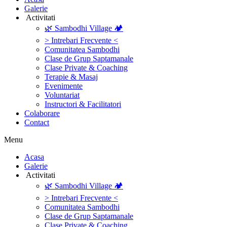
Galerie
‎ ‎Activitati‎
🌿 Sambodhi Village 🏕️
> Intrebari Frecvente <
Comunitatea Sambodhi
Clase de Grup Saptamanale
Clase Private & Coaching
Terapie & Masaj
‎Evenimente
Voluntariat
‏‏‎Instructori & Facilitatori
Colaborare
Contact
Menu
‎Acasa
Galerie
‎ ‎Activitati‎
🌿 Sambodhi Village 🏕️
> Intrebari Frecvente <
Comunitatea Sambodhi
Clase de Grup Saptamanale
Clase Private & Coaching