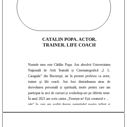
CATALIN POPA. ACTOR.
TRAINER. LIFE COACH
Numele meu este Cătălin Popa. Am absolvit Universitatea
Naţională de Artă Teatrală și Cinematografică „I. L.
Caragiale” din Bucureşti, iar în prezent profesez ca actor,
trainer şi life coach. Am fost dintotdeauna atras de
dezvoltarea personală și spirituală, motiv pentru care am
participat la zeci de cursuri și workshop-uri pe diferite teme.
În anul 2021 am scris cartea „Trezește-te! Ești creatorul vieții
tale” în care am vorbit despre potențialul nostru infinit și
despre cum ne putem transforma visurile în realitate. Ca
trainer, am sprijinit zeci de persoane să se cunoască, să
înțeleagă cum funcționează mintea și să creeze viața pe care