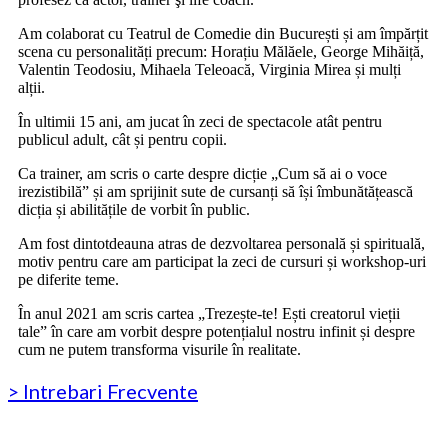
Am colaborat cu Teatrul de Comedie din București și am împărțit
scena cu personalități precum: Horațiu Mălăele, George Mihăiță,
Valentin Teodosiu, Mihaela
Teleoacă
, Virginia Mirea și mulți
alții.
În ultimii 15 ani, am jucat în zeci de spectacole atât pentru
publicul adult, cât și pentru copii.
Ca trainer, am scris o carte despre dicție „Cum să ai o voce
irezistibilă” și am sprijinit sute de cursanți să își îmbunătățească
dicția și abilitățile de vorbit în public.
Am fost dintotdeauna atras de dezvoltarea personală și spirituală,
motiv pentru care am participat la zeci de cursuri și workshop-uri
pe diferite teme.
În anul 2021 am scris cartea „Trezește-te! Ești creatorul vieții
tale” în care am vorbit despre potențialul nostru infinit și despre
cum ne putem transforma visurile în realitate.
> Intrebari Frecvente