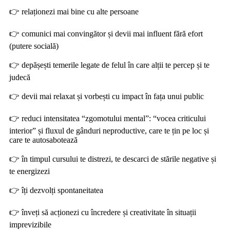
👉
relaționezi mai bine cu alte persoane
👉
comunici mai convingător și devii mai influent fără efort
(putere socială)
👉
dep
ășești
temerile legate de felul
î
n care al
ț
ii te percep
ș
i te
judec
ă
👉
devii
mai relaxat
ș
i vorbe
șt
i cu impact
î
n fa
ța
unui public
👉
reduci intensitatea “zgomotului mental”: “vocea criticului
interior”
ș
i fluxul de g
â
nduri neproductive, care te
ț
in pe loc
ș
i
care te autosaboteaz
ă
👉
în timpul cursului te distrezi, te descarci de stările negative și
te
energizezi
👉
îți
dezvol
ți
spontaneitatea
👉
î
nve
ți
s
ă
ac
ți
onezi cu
î
ncredere
ș
i creativitate
î
n situa
ț
ii
imprevizibile