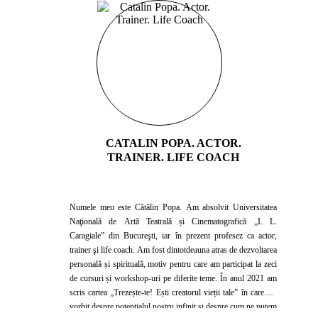
CATALIN POPA. ACTOR.
TRAINER. LIFE COACH
Numele meu este Cătălin Popa. Am absolvit Universitatea
Naţională de Artă Teatrală și Cinematografică „I. L.
Caragiale” din Bucureşti, iar în prezent profesez ca actor,
trainer şi life coach. Am fost dintotdeauna atras de dezvoltarea
personală și spirituală, motiv pentru care am participat la zeci
de cursuri și workshop-uri pe diferite teme. În anul 2021 am
scris cartea „Trezește-te! Ești creatorul vieții tale” în care am
vorbit despre potențialul nostru infinit și despre cum ne putem