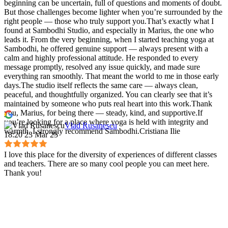
beginning can be uncertain, full of questions and moments of doubt.
But those challenges become lighter when you’re surrounded by the
right people — those who truly support you.That’s exactly what I
found at Sambodhi Studio, and especially in Marius, the one who
leads it. From the very beginning, when I started teaching yoga at
Sambodhi, he offered genuine support — always present with a
calm and highly professional attitude. He responded to every
message promptly, resolved any issue quickly, and made sure
everything ran smoothly. That meant the world to me in those early
days.The studio itself reflects the same care — always clean,
peaceful, and thoughtfully organized. You can clearly see that it’s
maintained by someone who puts real heart into this work.Thank
you, Marius, for being there — steady, kind, and supportive.If
you’re looking for a place where yoga is held with integrity and
Vlad Rusanescu
warmth, I strongly recommend Sambodhi.Cristiana Ilie
18:20 23 Mar 25
I love this place for the diversity of experiences of different classes
and teachers. There are so many cool people you can meet here.
Thank you!