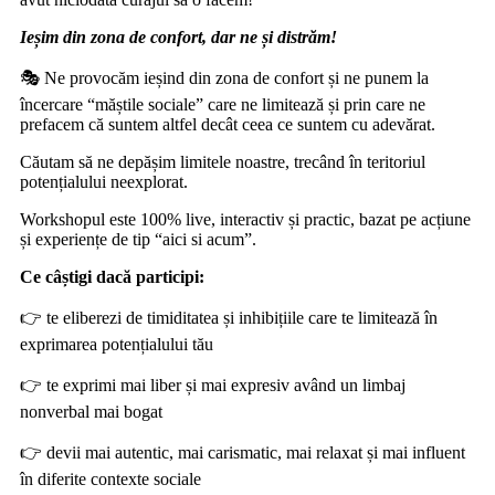
Ieșim din zona de confort, dar ne și distrăm!
🎭
Ne provoc
ă
m ie
ș
ind din zona de confort
ș
i ne punem la
î
ncercare “m
ăș
tile sociale” care ne limiteaz
ă
ș
i prin care ne
prefacem c
ă
suntem altfel dec
â
t ceea ce suntem cu adev
ă
rat.
C
ă
utam
să ne depășim limitele noastre
, trec
â
nd
î
n teritoriul
poten
ț
ialului neexplorat.
Workshopul
este 100% live, interactiv și
practic, bazat
pe ac
ț
iune
ș
i experien
ț
e de tip “aici si acum”
.
Ce câștigi dacă participi:
👉
te eliberezi de timiditatea și inhibițiile care te limitează în
exprimarea potențialului tău
👉
te exprimi mai liber și mai expresiv având un limbaj
nonverbal mai bogat
👉
devii mai autentic, mai carismatic, mai relaxat și mai influent
în diferite contexte sociale