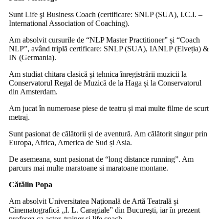
Sunt
Life
şi
Business
Coach
(certificare: SNLP (SUA), I.C.I. –
International Association of
Coaching
).
Am absolvit
cursurile de
“NLP Master
Practitioner
”
ș
i “
Coach
NLP”, av
â
nd tripl
ă
certificare: SNLP (SUA), IANLP (Elve
ț
ia) &
IN (Germania).
Am
studiat chitara clasic
ă
ș
i tehnica
î
nregistr
ă
rii muzicii la
Conservatorul Regal de Muzic
ă
de la Haga
ș
i la Conservatorul
din Amsterdam.
Am jucat în numeroase piese de teatru și mai multe filme de scurt
metraj.
Sunt
pasionat de călătorii
ș
i de aventur
ă
. A
m călătorit
singur prin
Europa, Africa, America de S
ud
ș
i Asia.
De
asemeana
, sunt pasionat de “
long
distance
running
”. Am
parcurs mai multe maratoane si maratoane montane.
Cătălin Popa
Am absolvit Universitatea
Naţională
de Artă Teatrală și
Cinematografică „I. L. Caragiale” din
Bucureşti
, iar în prezent
profesez ca actor, trainer
şi
life
coach
.