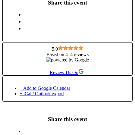
și-o doresc cu adevărat. Motto-ul meu preferat este: „Sunt
Share this event
două feluri de a-ți trăi viața. Unul: de a crede că nu există
miracole. Altul: de a crede ca totul e un miracol.” Albert
Einstein
5.0
Based on 414 reviews
Review Us On
+ Add to Google Calendar
+ iCal / Outlook export
Share this event