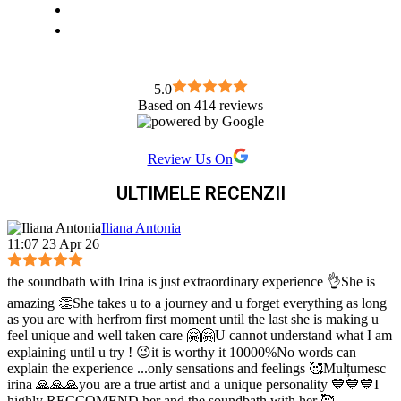
5.0
Based on 414 reviews
Review Us On
ULTIMELE RECENZII
Iliana Antonia
11:07 23 Apr 26
the soundbath with Irina is just extraordinary experience 👌She is
amazing 👏She takes u to a journey and u forget everything as long
as you are with herfrom first moment until the last she is making u
feel unique and well taken care 🤗🤗U cannot understand what I am
explaining until u try ! 😉it is worthy it 10000%No words can
explain the experience ...only sensations and feelings 🥰Mulțumesc
irina 🙏🙏🙏you are a true artist and a unique personality 💙💙💙I
highly RECCOMEND her and the soundbath with her 🥰