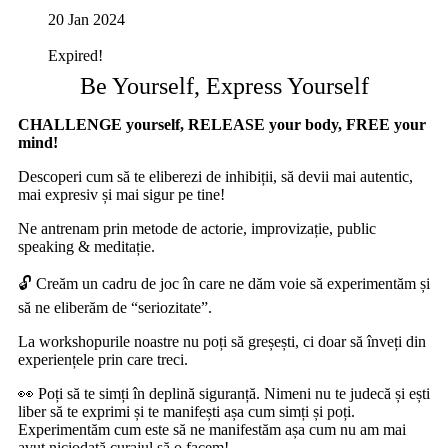
20 Jan 2024
Expired!
Be Yourself, Express Yourself
CHALLENGE
yourself
, RELEASE
your
body, FREE
your
mind
!
Descoperi cum s
ă
te eliberezi de inhibi
ț
ii, s
ă
devii mai autentic,
mai expresiv
ș
i mai sigur pe tine!
Ne antrenam prin metode de actorie, improviza
ț
ie
,
public
speaking
& meditație.
🔓
Cre
ă
m un cadru de joc
î
n care ne d
ă
m voie s
ă
experiment
ă
m
ș
i
s
ă
ne eliber
ă
m de “seriozitate”.
La
workshopurile
noastre nu po
ț
i s
ă
gre
șești
, ci doar s
ă
înveți
din
experien
ț
ele prin care trec
i.
👀
Po
ți
s
ă
te sim
ți
î
n deplin
ă
siguran
ță
. Nimeni nu te judec
ă
ș
i e
ș
ti
liber s
ă
te exprimi
ș
i te manife
ș
ti a
ș
a cum sim
ți
ș
i po
ți
.
Experiment
ă
m cum este s
ă
ne manifest
ă
m a
ș
a cum nu am mai
avut niciodat
ă
curajul s
ă
o facem!