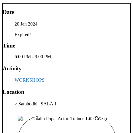
transforma visurile în realitate. Ca trainer, am sprijinit zeci de
persoane să se cunoască, să înțeleagă cum funcționează
Date
mintea și să creeze viața pe care și-o doresc cu adevărat.
Motto-ul meu preferat este: „Sunt două feluri de a-ți trăi viața.
20 Jan 2024
Unul: de a crede că nu există miracole. Altul: de a crede ca
totul e un miracol.” Albert Einstein
Expired!
Time
6:00 PM - 9:00 PM
Activity
WORKSHOPS
Location
> Sambodhi | SALA 1