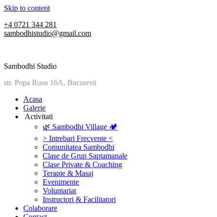
Skip to content
+4 0721 344 281
sambodhistudio@gmail.com
Sambodhi Studio
str. Popa Rusu 16A, Bucuresti
‎Acasa
Galerie
‎ ‎Activitati‎
🌿 Sambodhi Village 🏕️
> Intrebari Frecvente <
Comunitatea Sambodhi
Clase de Grup Saptamanale
Clase Private & Coaching
Terapie & Masaj
‎Evenimente
Voluntariat
‏‏‎Instructori & Facilitatori
Colaborare
Contact