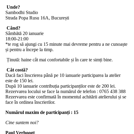
Unde?
Sambodhi
Studio
Strada Popa Rusu 16A, București
Când?
Sâmbătă
20 ianuarie
18:00-
21
:00
*te rog să ajungi cu 15 minute mai devreme pentru a ne cunoaște
și pentru a începe la timp.
Ținută: haine cât mai confortabile și în care te simți bine.
Cât costă?
Dacă faci înscrierea până pe
10 ianuarie
participarea la atelier
este de 1
5
0 lei.
După
10 ianuarie
contribuția participanților este de
20
0 lei.
Rezervarea locului se face la numărul de telefon : 0765
438
388
Rezervarea este confirmată în momentul achitării atelierului și se
face în ordinea înscrierilor.
Numărul maxim de participanți : 1
5
Cine sunt
em noi
?
Paul
Verhoogt