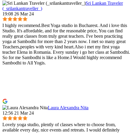
Sri Lankan Traveler
(_srilankantraveller_)
19:08 26 Mar 24
I highly recommend.Best Yoga studio in Bucharest. And i love this
Studio. It's affordable, and for the reasonable price, You can find
really great classes from truly great teachers. I've been practicing
yoga at Sambodhi for more than 2 years now. I met so many great
Teachers,peoples with very kind heart.Also i met my first yoga
teacher Elena in Romania. Every sunday i go her class at Sambodhi.
So for me Sambodhi is like a Home.I Would highly recommend
Sambodhi to All Yogis.
Laura Alexandra Nita
12:56 21 Mar 24
Lovely yoga studio, plently of classes where to choose from,
available every day, nice events and retreats. I would definitely