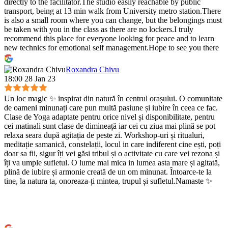
directly to the facilitator.The studio easily reachable by public
transport, being at 13 min walk from University metro station.There
is also a small room where you can change, but the belongings must
be taken with you in the class as there are no lockers.I truly
recommend this place for everyone looking for peace and to learn
new technics for emotional self management.Hope to see you there
:)
Roxandra Chivu
18:00 28 Jan 23
Un loc magic ✨ inspirat din natură în centrul orașului. O comunitate
de oameni minunați care pun multă pasiune și iubire în ceea ce fac.
Clase de Yoga adaptate pentru orice nivel și disponibilitate, pentru
cei matinali sunt clase de dimineață iar cei cu ziua mai plină se pot
relaxa seara după agitația de peste zi. Workshop-uri și ritualuri,
meditație samanică, constelații, locul in care indiferent cine ești, poți
doar sa fii, sigur îți vei găsi tribul și o activitate cu care vei rezona și
îți va umple sufletul. O lume mai mica in lumea asta mare și agitată,
plină de iubire și armonie creată de un om minunat. Întoarce-te la
tine, la natura ta, onoreaza-ți mintea, trupul și sufletul.Namaste ✨