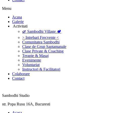
Menu
‎Acasa
Galerie
‎ ‎Activitati‎
🌿 Sambodhi Village 🏕️
> Intrebari Frecvente <
Comunitatea Sambodhi
Clase de Grup Saptamanale
Clase Private & Coaching
Terapie & Masaj
‎Evenimente
Voluntariat
‏‏‎Instructori & Facilitatori
Colaborare
Contact
Sambodhi Studio
str. Popa Rusu 16A, Bucuresti
‎Acasa