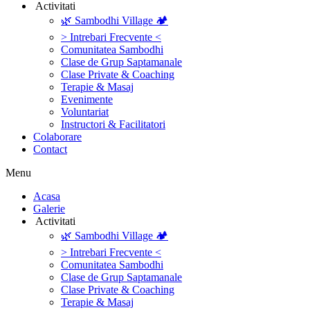
‎ ‎Activitati‎
🌿 Sambodhi Village 🏕️
> Intrebari Frecvente <
Comunitatea Sambodhi
Clase de Grup Saptamanale
Clase Private & Coaching
Terapie & Masaj
‎Evenimente
Voluntariat
‏‏‎Instructori & Facilitatori
Colaborare
Contact
Menu
‎Acasa
Galerie
‎ ‎Activitati‎
🌿 Sambodhi Village 🏕️
> Intrebari Frecvente <
Comunitatea Sambodhi
Clase de Grup Saptamanale
Clase Private & Coaching
Terapie & Masaj