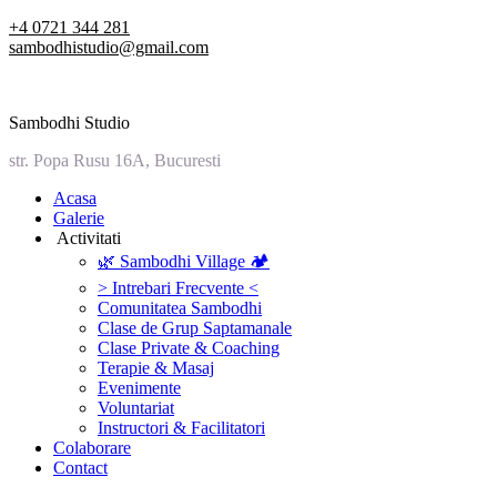
Skip
+4 0721 344 281
to
sambodhistudio@gmail.com
content
Sambodhi Studio
str. Popa Rusu 16A, Bucuresti
‎Acasa
Galerie
‎ ‎Activitati‎
🌿 Sambodhi Village 🏕️
> Intrebari Frecvente <
Comunitatea Sambodhi
Clase de Grup Saptamanale
Clase Private & Coaching
Terapie & Masaj
‎Evenimente
Voluntariat
‏‏‎Instructori & Facilitatori
Colaborare
Contact