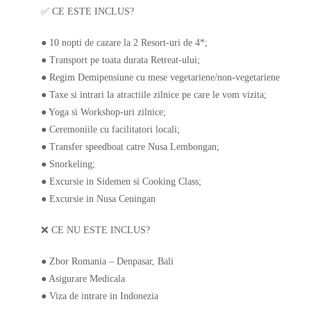
✅️ CE ESTE INCLUS?
● 10 nopti de cazare la 2 Resort-uri de 4*;
● Transport pe toata durata Retreat-ului;
● Regim Demipensiune cu mese vegetariene/non-vegetariene
● Taxe si intrari la atractiile zilnice pe care le vom vizita;
● Yoga si Workshop-uri zilnice;
● Ceremoniile cu facilitatori locali;
● Transfer speedboat catre Nusa Lembongan;
● Snorkeling;
● Excursie in Sidemen si Cooking Class;
● Excursie in Nusa Ceningan
❌️ CE NU ESTE INCLUS?
● Zbor Romania – Denpasar, Bali
● Asigurare Medicala
● Viza de intrare in Indonezia