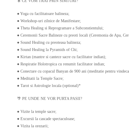
☀️ CE VOM TRAI PRIN SIMTURI?
● Yoga cu facilitatoare balineza;
● Workshop-uri zilnice de Manifestare;
● Theta Healing si Reprogramare a Subconstientului;
● Ceremonii Sacre Balineze cu preoti locali (Ceremonia de Apa, Ce
● Sound Healing cu preoteasa balineza;
● Sound Healing la Pyramids of Chi;
● Kirtan (mantre si cantece sacre cu facilitator indian);
● Respiratie Holotropica cu renumit facilitator indian;
● Conectare cu copacul Banyan de 900 ani (meditatie pentru vindeca
● Meditatii la Temple Sacre;
● Tarot si Astrologie locala (optional)*
🌴 PE UNDE NE VOR PURTA PASII?
● Vizite la temple sacre;
● Excursii la cascade spectaculoase;
● Vizita la orezarii;