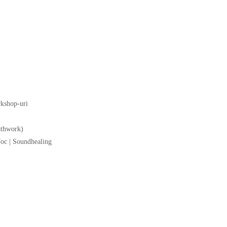
rkshop-uri
athwork)
 Foc | Soundhealing