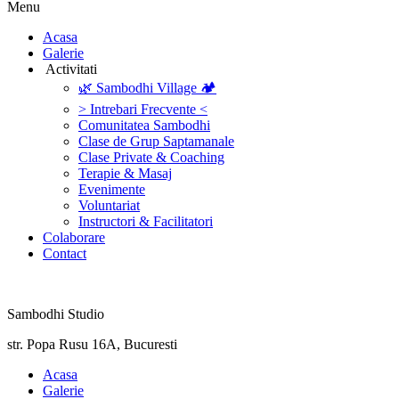
Menu
‎Acasa
Galerie
‎ ‎Activitati‎
🌿 Sambodhi Village 🏕️
> Intrebari Frecvente <
Comunitatea Sambodhi
Clase de Grup Saptamanale
Clase Private & Coaching
Terapie & Masaj
‎Evenimente
Voluntariat
‏‏‎Instructori & Facilitatori
Colaborare
Contact
Sambodhi Studio
str. Popa Rusu 16A, Bucuresti
‎Acasa
Galerie