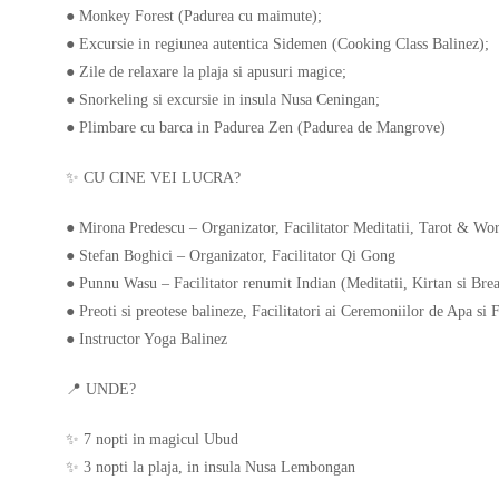
● Monkey Forest (Padurea cu maimute);
● Excursie in regiunea autentica Sidemen (Cooking Class Balinez);
● Zile de relaxare la plaja si apusuri magice;
● Snorkeling si excursie in insula Nusa Ceningan;
● Plimbare cu barca in Padurea Zen (Padurea de Mangrove)
✨️ CU CINE VEI LUCRA?
● Mirona Predescu – Organizator, Facilitator Meditatii, Tarot & Wo
● Stefan Boghici – Organizator, Facilitator Qi Gong
● Punnu Wasu – Facilitator renumit Indian (Meditatii, Kirtan si Bre
● Preoti si preotese balineze, Facilitatori ai Ceremoniilor de Apa si
● Instructor Yoga Balinez
📍 UNDE?
✨️ 7 nopti in magicul Ubud
✨️ 3 nopti la plaja, in insula Nusa Lembongan