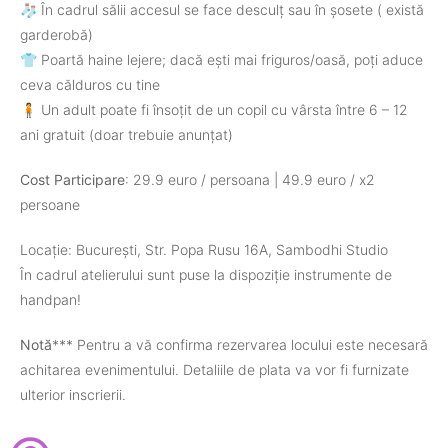
🧦 În cadrul sălii accesul se face desculț sau în șosete ( există
garderobă)
👕 Poartă haine lejere; dacă ești mai friguros/oasă, poți aduce
ceva călduros cu tine
🧍 Un adult poate fi însoțit de un copil cu vârsta între 6 – 12
ani gratuit (doar trebuie anunțat)
Cost Participare
: 29.9 euro / persoana | 49.9 euro / x2
persoane
Locație: București, Str. Popa Rusu 16A, Sambodhi Studio
În cadrul atelierului sunt puse la dispoziție instrumente de
handpan!
Notă
*** Pentru a vă confirma rezervarea locului este necesară
achitarea evenimentului. Detaliile de plata va vor fi furnizate
ulterior inscrierii.