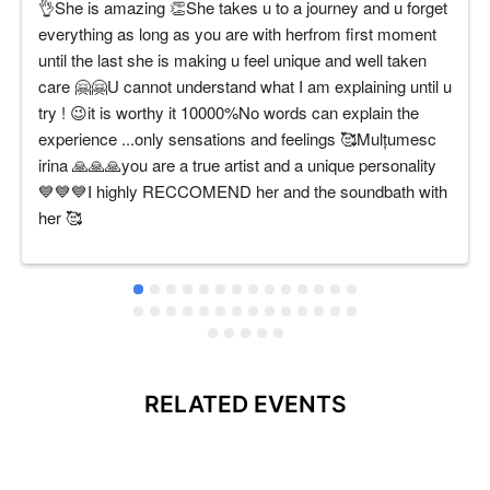
👌She is amazing 👏She takes u to a journey and u forget 
everything as long as you are with herfrom first moment 
until the last she is making u feel unique and well taken 
care 🤗🤗U cannot understand what I am explaining until u 
try ! 😉it is worthy it 10000%No words can explain the 
experience ...only sensations and feelings 🥰Mulțumesc 
irina 🙏🙏🙏you are a true artist and a unique personality 
💙💙💙I highly RECCOMEND her and the soundbath with 
her 🥰
RELATED EVENTS