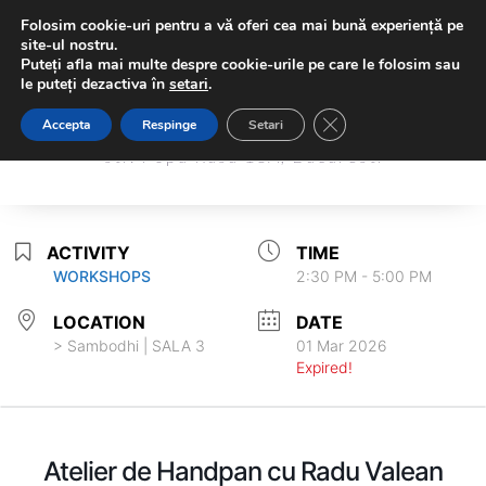
Folosim cookie-uri pentru a vă oferi cea mai bună experiență pe
site-ul nostru.
Puteți afla mai multe despre cookie-urile pe care le folosim sau
le puteți dezactiva în
setari
.
Sambodhi Studio
Close GDPR Cookie Ba
Accepta
Respinge
Setari
Sambodhi Studio
str. Popa Rusu 16A, Bucuresti
str. Popa Rusu 16A, Bucuresti
ACTIVITY
TIME
WORKSHOPS
2:30 PM - 5:00 PM
LOCATION
DATE
> Sambodhi | SALA 3
01 Mar 2026
Expired!
Atelier de Handpan cu Radu Valean