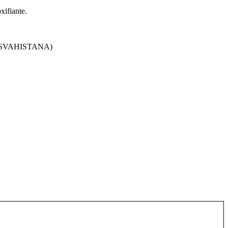
xifiante.
rala (SVAHISTANA)