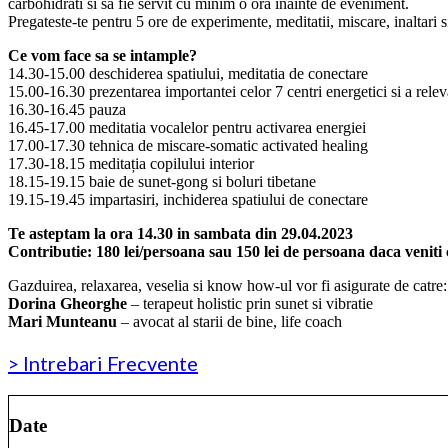
carbohidrati si sa fie servit cu minim o ora inainte de eveniment.
Pregateste-te pentru 5 ore de experimente, meditatii, miscare, inaltari 
Ce vom face sa se intample?
14.30-15.00 deschiderea spatiului, meditatia de conectare
15.00-16.30 prezentarea importantei celor 7 centri energetici si a rel
16.30-16.45 pauza
16.45-17.00 meditatia vocalelor pentru activarea energiei
17.00-17.30 tehnica de miscare-somatic activated healing
17.30-18.15 meditația copilului interior
18.15-19.15 baie de sunet-gong si boluri tibetane
19.15-19.45 impartasiri, inchiderea spatiului de conectare
Te asteptam la ora 14.30 in sambata din 29.04.2023
Contributie: 180 lei/persoana sau 150 lei de persoana daca veniti
Gazduirea, relaxarea, veselia si know how-ul vor fi asigurate de catre:
Dorina Gheorghe
– terapeut holistic prin sunet si vibratie
Mari Munteanu
– avocat al starii de bine, life coach
> Intrebari Frecvente
Date