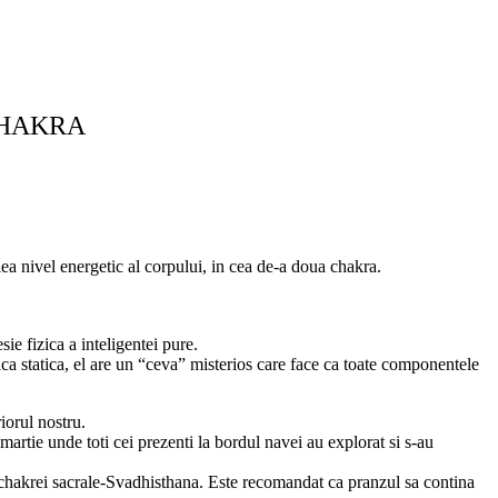
 CHAKRA
ilea nivel energetic al corpului, in cea de-a doua chakra.
e fizica a inteligentei pure.
ica statica, el are un “ceva” misterios care face ca toate componentele
iorul nostru.
 martie unde toti cei prezenti la bordul navei au explorat si s-au
rea chakrei sacrale-Svadhisthana. Este recomandat ca pranzul sa contina