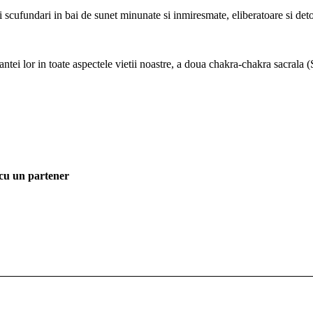
si scufundari in bai de sunet minunate si inmiresmate, eliberatoare si deto
evantei lor in toate aspectele vietii noastre, a doua chakra-chakra sac
 cu un partener