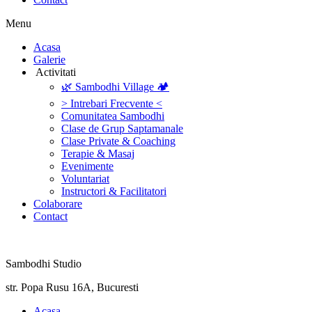
Menu
‎Acasa
Galerie
‎ ‎Activitati‎
🌿 Sambodhi Village 🏕️
> Intrebari Frecvente <
Comunitatea Sambodhi
Clase de Grup Saptamanale
Clase Private & Coaching
Terapie & Masaj
‎Evenimente
Voluntariat
‏‏‎Instructori & Facilitatori
Colaborare
Contact
Sambodhi Studio
str. Popa Rusu 16A, Bucuresti
‎Acasa