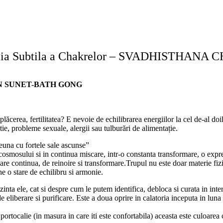
ia Subtila a Chakrelor – SVADHISTHANA
N SUNET-BATH GONG
 plăcerea, fertilitatea? E nevoie de echilibrarea energiilor la cel de-al do
ie, probleme sexuale, alergii sau tulburări de alimentație.
reuna cu fortele sale ascunse”
smosului si in continua miscare, intr-o constanta transformare, o expresi
are continua, de reinoire si transformare.Trupul nu este doar materie fiz
ne o stare de echilibru si armonie.
inta ele, cat si despre cum le putem identifica, debloca si curata in inter
e eliberare si purificare. Este a doua oprire in calatoria inceputa in luna
a portocalie (in masura in care iti este confortabila) aceasta este culoa