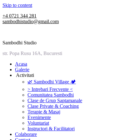
Skip to content
+4 0721 344 281
sambodhistudio@gmail.com
Sambodhi Studio
str. Popa Rusu 16A, Bucuresti
‎Acasa
Galerie
‎ ‎Activitati‎
🌿 Sambodhi Village 🏕️
> Intrebari Frecvente <
Comunitatea Sambodhi
Clase de Grup Saptamanale
Clase Private & Coaching
Terapie & Masaj
‎Evenimente
Voluntariat
‏‏‎Instructori & Facilitatori
Colaborare
Contact