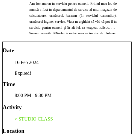
Am fost mereu în serviciu pentru oameni. Primul meu loc de
muncă a fost în departamentul de service al unui magazin de
calculatoare, următorul, barman (în serviciul oamenilor),
următorul inginer service. Viața m-a ghidat să văd că pot fi în
serviciu pentru oameni și în alt fel: ca terapeut holistic. Am
început această călătorie de redescoperire împins de Univers:
am avut o depresie puternică ce m-a “ajutat” să mă duc la
terapie să văd ce se întâmplă cu mine. Această decizie de a
Date
avea grijă de mine mi-a deschis poarta către creșterea mea
personală. Am început să fac cursuri de dezvoltare personală,
16 Feb 2024
să ascult audibook-uri și să citesc din ce în ce mai mult. Am
început să meditez, să particip la cursuri online. Încet, încet
Expired!
am început să îmi pun întrebări despre mine, despre ce fac cu
viața mea? Am realizat ca job-ul de inginer de service nu mă
Time
mai împlinea, nu mai îmi aducea satisfacția emoțională pe care
mi-o doream. Așa că mi-am dat demisia și am plecat pentru 4
8:00 PM - 9:30 PM
săptămâni în Trinidad-Tobago, în Ashram-ul maestrului Sri-
Vasudeva, să particip la un program numit Self
Activity
Transformation Program și pentru a experimenta viața de
ashram, de evoluție spirituală accelerată în prezența unui
> STUDIO CLASS
maestru iluminat. Aici am realizat că este timpul să îmi ascult
noua chemare: Terapeut Holistic. Să fiu din nou în serviciu
Location