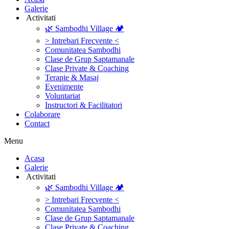
Galerie
‎ ‎Activitati‎
🌿 Sambodhi Village 🏕️
> Intrebari Frecvente <
Comunitatea Sambodhi
Clase de Grup Saptamanale
Clase Private & Coaching
Terapie & Masaj
‎Evenimente
Voluntariat
‏‏‎Instructori & Facilitatori
Colaborare
Contact
Menu
‎Acasa
Galerie
‎ ‎Activitati‎
🌿 Sambodhi Village 🏕️
> Intrebari Frecvente <
Comunitatea Sambodhi
Clase de Grup Saptamanale
Clase Private & Coaching