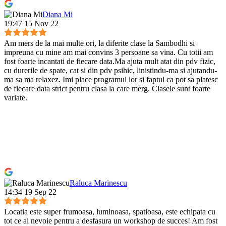
Diana Mi
19:47 15 Nov 22
Am mers de la mai multe ori, la diferite clase la Sambodhi si
impreuna cu mine am mai convins 3 persoane sa vina. Cu totii am
fost foarte incantati de fiecare data.Ma ajuta mult atat din pdv fizic,
cu durerile de spate, cat si din pdv psihic, linistindu-ma si ajutandu-
ma sa ma relaxez. Imi place programul lor si faptul ca pot sa platesc
de fiecare data strict pentru clasa la care merg. Clasele sunt foarte
variate.
Raluca Marinescu
14:34 19 Sep 22
Locatia este super frumoasa, luminoasa, spatioasa, este echipata cu
tot ce ai nevoie pentru a desfasura un workshop de succes! Am fost