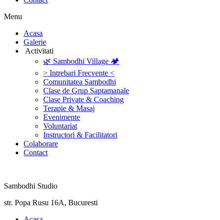
Menu
‎Acasa
Galerie
‎ ‎Activitati‎
🌿 Sambodhi Village 🏕️
> Intrebari Frecvente <
Comunitatea Sambodhi
Clase de Grup Saptamanale
Clase Private & Coaching
Terapie & Masaj
‎Evenimente
Voluntariat
‏‏‎Instructori & Facilitatori
Colaborare
Contact
Sambodhi Studio
str. Popa Rusu 16A, Bucuresti
‎Acasa