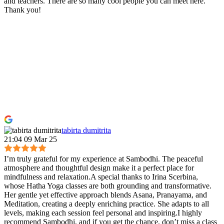
and teachers. There are so many cool people you can meet here.
Thank you!
tabirta dumitrita
21:04 09 Mar 25
I’m truly grateful for my experience at Sambodhi. The peaceful
atmosphere and thoughtful design make it a perfect place for
mindfulness and relaxation.A special thanks to Irina Scerbina,
whose Hatha Yoga classes are both grounding and transformative.
Her gentle yet effective approach blends Asana, Pranayama, and
Meditation, creating a deeply enriching practice. She adapts to all
levels, making each session feel personal and inspiring.I highly
recommend Sambodhi, and if you get the chance, don’t miss a class