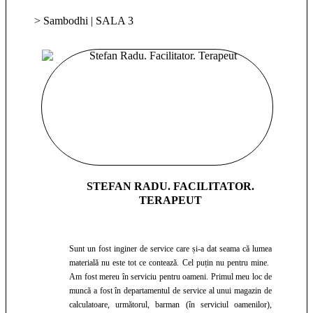
pentru oameni,într-un mod nou, total diferit de ceea ce am
făcut până atunci. Am început să învăț din ce în ce mai multe
> Sambodhi | SALA 3
despre oameni, despre emoțiile și mintea umană, cum gândim,
cum ne exprimăm, cum să comunicăm cât mai eficient. Am
învățat despre câmpul energetic al oamenilor, sistemul
energetic al chakre-lor, câmpul energetic luminos ce
înconjoară fiecare ființă umană. Primul sistem de vindecare
energetică în care am primit inițiere a fost Munay-ki, sistemul
de vindecare al șamanilor Q'uero. Acesta e fost catalizatorul în
transformarea mea profundă pe toate planurile, mi-a deschis
pofta de a cunoaște și învăța alte tehnici de vindecare. După
aceea viața mea s-a schimbat complet și am început să adaug
din ce în ce mai multe cunoștințe și instrumente de vindecare
emoțională, mentală și energetică. ​Am aprofundat vindecarea
STEFAN RADU. FACILITATOR.
mea interioară lucrând cu copilului meu interior, recunoscănd
TERAPEUT
și vindecând/îmbrățisând umbre alte propriei minți și
personalități, ale subconștientului; am dezinstalat programe ce
nu mai îmi erau benefice și le-am înlocuit cu altele noi care mă
Sunt un fost inginer de service care și-a dat seama că lumea
ajută să privesc lumea cu mai multă claritate, bucurie și
materială nu este tot ce contează. Cel puțin nu pentru mine.​ ​
veselie. ​Îmi place să fiu în serviciu pentru oameni, să îi ajut
Am fost mereu în serviciu pentru oameni. Primul meu loc de
să-și găsească pacea interioară, să înțeleagă mai bine ce se
muncă a fost în departamentul de service al unui magazin de
întâmplă în viața lor, să fiu un instrument în vindecarea
calculatoare, următorul, barman (în serviciul oamenilor),
umbrelor, înțelegerea, acceptarea și îmbunătărirea emoțiilor și