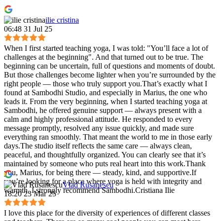
ilie cristina
06:48 31 Jul 25
When I first started teaching yoga, I was told: "You’ll face a lot of
challenges at the beginning". And that turned out to be true. The
beginning can be uncertain, full of questions and moments of doubt.
But those challenges become lighter when you’re surrounded by the
right people — those who truly support you.That’s exactly what I
found at Sambodhi Studio, and especially in Marius, the one who
leads it. From the very beginning, when I started teaching yoga at
Sambodhi, he offered genuine support — always present with a
calm and highly professional attitude. He responded to every
message promptly, resolved any issue quickly, and made sure
everything ran smoothly. That meant the world to me in those early
days.The studio itself reflects the same care — always clean,
peaceful, and thoughtfully organized. You can clearly see that it’s
maintained by someone who puts real heart into this work.Thank
you, Marius, for being there — steady, kind, and supportive.If
you’re looking for a place where yoga is held with integrity and
Vlad Rusanescu
warmth, I strongly recommend Sambodhi.Cristiana Ilie
18:20 23 Mar 25
I love this place for the diversity of experiences of different classes