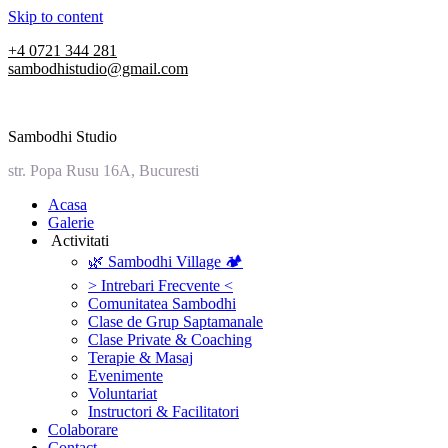
Skip to content
+4 0721 344 281
sambodhistudio@gmail.com
Sambodhi Studio
str. Popa Rusu 16A, Bucuresti
‎Acasa
Galerie
‎ ‎Activitati‎
🌿 Sambodhi Village 🏕️
> Intrebari Frecvente <
Comunitatea Sambodhi
Clase de Grup Saptamanale
Clase Private & Coaching
Terapie & Masaj
‎Evenimente
Voluntariat
‏‏‎Instructori & Facilitatori
Colaborare
Contact