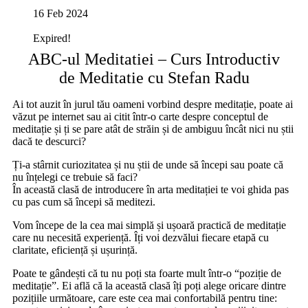
16 Feb 2024
Expired!
ABC-ul Meditatiei – Curs Introductiv
de Meditatie cu Stefan Radu
Ai tot auzit în jurul tău oameni vorbind despre meditație, poate ai
văzut pe internet sau ai citit într-o carte despre conceptul de
meditație și ți se pare atât de străin și de ambiguu încât nici nu știi
dacă te descurci?
Ți-a stârnit curiozitatea și nu știi de unde să începi sau poate că
nu înțelegi ce trebuie să faci?
În această clasă de introducere în arta meditației te voi ghida pas
cu pas cum să începi să meditezi.
Vom începe de la cea mai simplă și ușoară practică de meditație
care nu necesită experiență. Îți voi dezvălui fiecare etapă cu
claritate, eficiență și ușurință.
Poate te gândești că tu nu poți sta foarte mult într-o “poziție de
meditație”. Ei află că la această clasă îți poți alege oricare dintre
pozițiile următoare, care este cea mai confortabilă pentru tine: