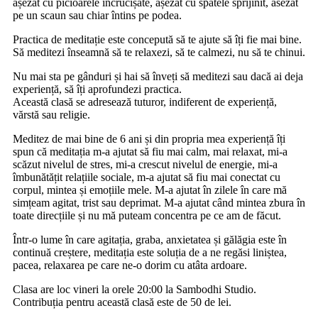
așezat cu picioarele încrucișate, așezat cu spatele sprijinit, asezat
pe un scaun sau chiar întins pe podea.
Practica de meditație este concepută să te ajute să îți fie mai bine.
Să meditezi înseamnă să te relaxezi, să te calmezi, nu să te chinui.
Nu mai sta pe gânduri și hai să înveți să meditezi sau dacă ai deja
experiență, să îți aprofundezi practica.
Această clasă se adresează tuturor, indiferent de experiență,
vărstă sau religie.
Meditez de mai bine de 6 ani și din propria mea experiență îți
spun că meditația m-a ajutat să fiu mai calm, mai relaxat, mi-a
scăzut nivelul de stres, mi-a crescut nivelul de energie, mi-a
îmbunătățit relațiile sociale, m-a ajutat să fiu mai conectat cu
corpul, mintea și emoțiile mele. M-a ajutat în zilele în care mă
simțeam agitat, trist sau deprimat. M-a ajutat când mintea zbura în
toate direcțiile și nu mă puteam concentra pe ce am de făcut.
Într-o lume în care agitația, graba, anxietatea și gălăgia este în
continuă creștere, meditația este soluția de a ne regăsi liniștea,
pacea, relaxarea pe care ne-o dorim cu atâta ardoare.
Clasa are loc vineri la orele 20:00 la Sambodhi Studio.
Contribuția pentru această clasă este de 50 de lei.