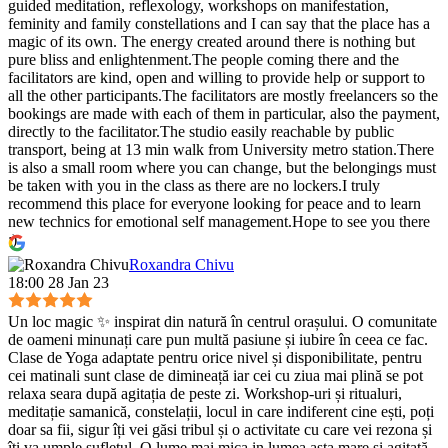
guided meditation, reflexology, workshops on manifestation,
feminity and family constellations and I can say that the place has a
magic of its own. The energy created around there is nothing but
pure bliss and enlightenment.The people coming there and the
facilitators are kind, open and willing to provide help or support to
all the other participants.The facilitators are mostly freelancers so the
bookings are made with each of them in particular, also the payment,
directly to the facilitator.The studio easily reachable by public
transport, being at 13 min walk from University metro station.There
is also a small room where you can change, but the belongings must
be taken with you in the class as there are no lockers.I truly
recommend this place for everyone looking for peace and to learn
new technics for emotional self management.Hope to see you there
:)
Roxandra Chivu
18:00 28 Jan 23
Un loc magic ✨ inspirat din natură în centrul orașului. O comunitate
de oameni minunați care pun multă pasiune și iubire în ceea ce fac.
Clase de Yoga adaptate pentru orice nivel și disponibilitate, pentru
cei matinali sunt clase de dimineață iar cei cu ziua mai plină se pot
relaxa seara după agitația de peste zi. Workshop-uri și ritualuri,
meditație samanică, constelații, locul in care indiferent cine ești, poți
doar sa fii, sigur îți vei găsi tribul și o activitate cu care vei rezona și
îți va umple sufletul. O lume mai mica in lumea asta mare și agitată,