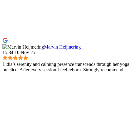
experiență trecută, traumă, accident, relație toxică. Ele se pot
recupera pentru ca tu să te simți și să fii complet. Tăierea
cordoanelor energetice care sunt toxice pentru tine (foști
parteneri, prieteni sau membrii de familie) și îți scad energia
și cheful de viață Regresie - conectare cu situații pe care nu ți
le amintești din această viață sau cele anterioare, care necesită
conștientizare și vindecare pentru ca tu să te înțelegi mai bine,
să te vindeci, să evoluezi. Sesiuni de Reiki Usui, Karuna și
Marvin Heijmering
Shambhala - Master Degree.
15:34 10 Nov 25
Lidia’s serenity and calming presence transcends through her yoga
practice. After every session I feel reborn. Strongly recommend