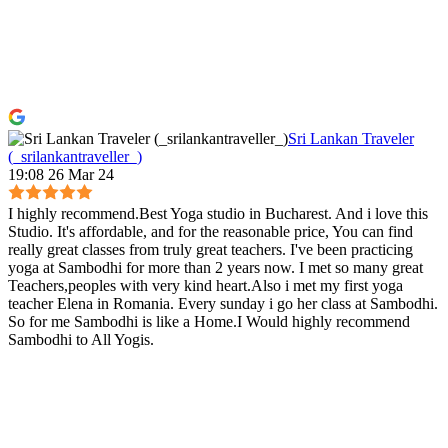
Sri Lankan Traveler
(_srilankantraveller_)
19:08 26 Mar 24
I highly recommend.Best Yoga studio in Bucharest. And i love this
Studio. It's affordable, and for the reasonable price, You can find
really great classes from truly great teachers. I've been practicing
yoga at Sambodhi for more than 2 years now. I met so many great
Teachers,peoples with very kind heart.Also i met my first yoga
teacher Elena in Romania. Every sunday i go her class at Sambodhi.
So for me Sambodhi is like a Home.I Would highly recommend
Sambodhi to All Yogis.