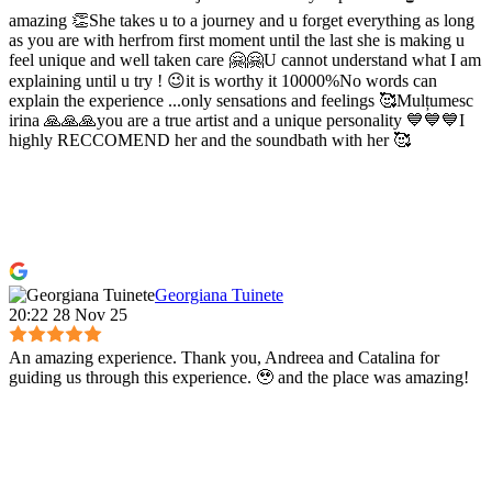
trecut, munca și vindecarea interioară făcută, pot să îi ajut pe
amazing 👏She takes u to a journey and u forget everything as long
clienții mei în următoarele situații și nu numai: ​ vindecarea
as you are with herfrom first moment until the last she is making u
rănilor emoționale ameliorarea și vindecarea stării de depresie
feel unique and well taken care 🤗🤗U cannot understand what I am
explaining until u try ! 😉it is worthy it 10000%No words can
și burnout regăsirea chefului de viață creșterea energie vitale
explain the experience ...only sensations and feelings 🥰Mulțumesc
o minte mai liniștită și limpede conștientizarea și vindecare
irina 🙏🙏🙏you are a true artist and a unique personality 💙💙💙I
paternurilor dăunătoare și de autosabotaj creșterea încrederii
highly RECCOMEND her and the soundbath with her 🥰
de sine îmbunătățirea somnului îmbunătățirea comunicării în
relațiile personale și sociale practici personale pentru o viață
mai bună, liniștită curățarea câmpului energetic curățarea și
iluminarea chakrelor evoluție spirituală. ​ Mai jos sunt câteva
exemple ale sesiunilor: ​ Conectarea și vindecarea rănilor
copilului interior - cunoaște-ți copilul din tine, învață să îl
asculți, să îl înțelegi, să ai grijă de nevoile lui, astfel, să îți poți
Georgiana Tuinete
vindeca rănile emoționale pe care le porți Umbrele interioare -
20:22 28 Nov 25
să aducem puțină lumină umbrelor, împrietenește-te cu ele,
ascultă și întelege povestea pe care vor să ți-o spună, lecțiile
An amazing experience. Thank you, Andreea and Catalina for
pe care le ai de învățat pentru a-ți transforma viața Sesiuni de
guiding us through this experience. 🥹 and the place was amazing!
vindecare energetică și emoțională folosind energia și
cunoașterea șamanică Munay-Ki Sesiuni de vindecare
energetica Sphe-re - folosing Energia Păcii Sacre - Master
Degree Recuperarea bucăților de suflet - uneori părți din
sufletul nostru, energia noastră rămâne blocată într-o