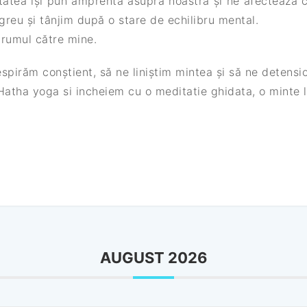
etatea își pun amprenta asupra noastră și ne afectează co
greu și tânjim după o stare de echilibru mental.
rumul către mine.
spirăm conștient, să ne liniștim mintea și să ne detensio
tha yoga si incheiem cu o meditatie ghidata, o minte lini
AUGUST 2026