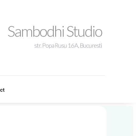
Sambodhi Studio
str. Popa Rusu 16A, Bucuresti
+4 0721 344 281
ct
ct
sambodhistudio@gmail.com