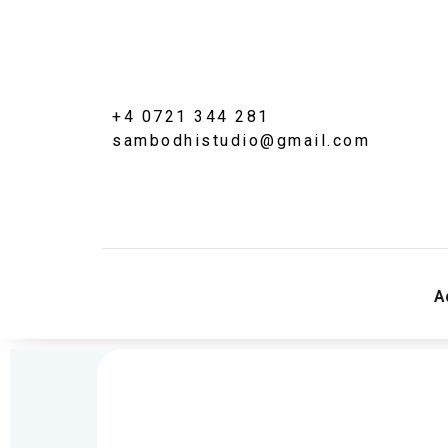
+4 0721 344 281
sambodhistudio@gmail.com
Sambodhi Studio
‎
str. Popa Rusu 16A, Bucuresti