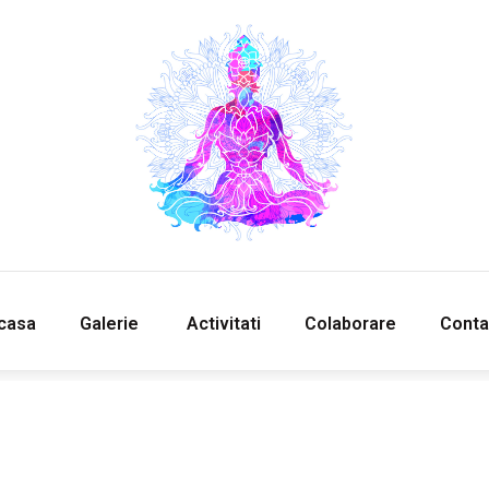
‎Acasa
Galerie
‎ ‎Activitati‎
Colaborare
Conta
Acasa
Galerie
‎ ‎Activitati‎
Colaborare
Conta