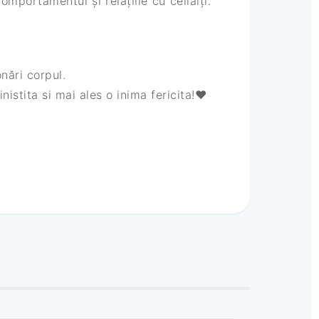
mportamentul și relațiile cu ceilalți.
nări corpul.
stita si mai ales o inima fericita!❤️