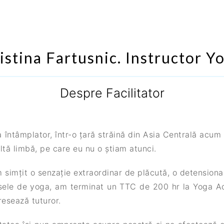
istina Fartusnic. Instructor Y
Despre Facilitator
întâmplator, într-o țară străină din Asia Centrală acum 
ltă limbă, pe care eu nu o știam atunci.
m simțit o senzație extraordinar de plăcută, o detensionare 
asele de yoga, am terminat un TTC de 200 hr la Yoga
resează tuturor.