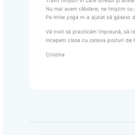
Trăim timpuri în care stresul și anxi
Nu mai avem răbdare, ne liniștim cu 
Pe mine yoga m-a ajutat să găsesc d
Vă invit să practicăm împreună, să re
Incepem clasa cu cateva posturi de Ha
Cristina