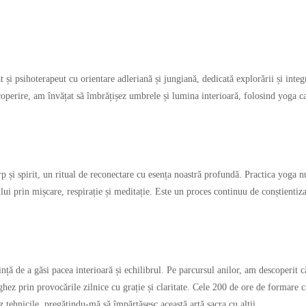
 și psihoterapeut cu orientare adleriană și jungiană, dedicată explorării și integ
coperire, am învățat să îmbrățișez umbrele și lumina interioară, folosind yoga ca
p și spirit, un ritual de reconectare cu esența noastră profundă. Practica yoga nu
ului prin mișcare, respirație și meditație. Este un proces continuu de conștientiz
ță de a găsi pacea interioară și echilibrul. Pe parcursul anilor, am descoperit c
hez prin provocările zilnice cu grație și claritate. Cele 200 de ore de formare c
 tehnicile, pregătindu-mă să împărtășesc această artă sacra cu alții.