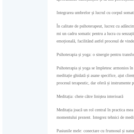
Integrarea umbrelor și lucrul cu corpul somat
În calitate de psihoterapeut, lucrez cu adâncim
mi un cadru somatic pentru a lucra cu senzațiil
emoțională, facilitând astfel procesul de vinde
Psihoterapia și yoga: o sinergie pentru transf
Psihoterapia și yoga se împletesc armonios în p
meditație ghidată și asane specifice, ajut clien
procesul terapeutic, dar oferă și instrumente p
Meditația: cheie către liniștea interioară
Meditația joacă un rol central în practica mea 
momentului prezent. Integrez tehnici de medita
Pasiunile mele: conectare cu frumosul și natu