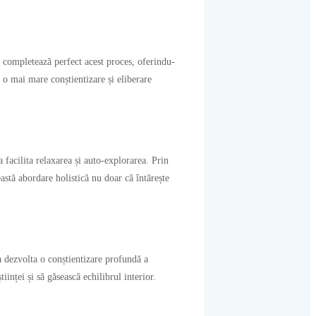
ga completează perfect acest proces, oferindu-
c o mai mare conștientizare și eliberare
 facilita relaxarea și auto-explorarea. Prin
ceastă abordare holistică nu doar că întărește
 a dezvolta o conștientizare profundă a
inței și să găsească echilibrul interior.