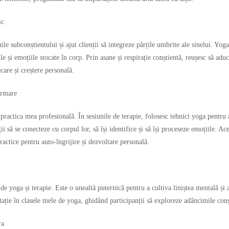
ic
ile subconștientului și ajut clienții să integreze părțile umbrite ale sinelui. Yo
e și emoțiile stocate în corp. Prin asane și respirație conștientă, reușesc să adu
care și creștere personală.
ormare
ractica mea profesională. În sesiunile de terapie, folosesc tehnici yoga pentru a
ții să se conecteze cu corpul lor, să își identifice și să își proceseze emoțiile. A
ractice pentru auto-îngrijire și dezvoltare personală.
de yoga și terapie. Este o unealtă puternică pentru a cultiva liniștea mentală și
ție în clasele mele de yoga, ghidând participanții să exploreze adâncimile conști
ra