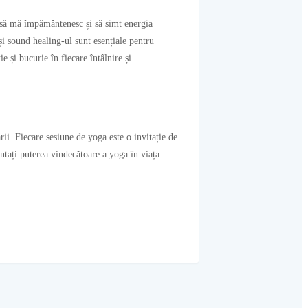
, să mă împământenesc și să simt energia
i sound healing-ul sunt esențiale pentru
 și bucurie în fiecare întâlnire și
ii. Fiecare sesiune de yoga este o invitație de
entați puterea vindecătoare a yoga în viața