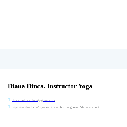
Diana Dinca. Instructor Yoga
dinca.andreea.diana@gmail.com
https://sambodhi.ro/organizer/?fesection=organizer&feparam=498