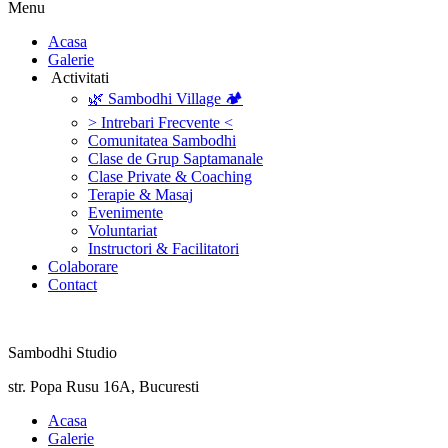
Menu
‎Acasa
Galerie
‎ ‎Activitati‎
🌿 Sambodhi Village 🏕️
> Intrebari Frecvente <
Comunitatea Sambodhi
Clase de Grup Saptamanale
Clase Private & Coaching
Terapie & Masaj
‎Evenimente
Voluntariat
‏‏‎Instructori & Facilitatori
Colaborare
Contact
Sambodhi Studio
str. Popa Rusu 16A, Bucuresti
‎Acasa
Galerie