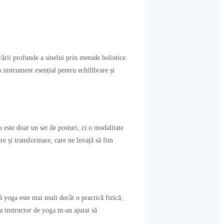
rării profunde a sinelui prin metode holistice.
 instrument esențial pentru echilibrare și
 este doar un set de posturi, ci o modalitate
are și transformare, care ne învață să fim
ă yoga este mai mult decât o practică fizică;
a instructor de yoga m-au ajutat să