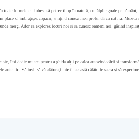
 în toate formele ei. Iubesc să petrec timp în natură, cu tălpile goale pe pământ
îmi place să îmbrățișez copacii, simțind conexiunea profundă cu natura. Muzica ș
unde merg. Ador să explorez locuri noi și să cunosc oameni noi, găsind inspirație
pie, îmi dedic munca pentru a ghida alții pe calea autovindecării și transformăr
ele autentic. Vă invit să vă alăturați mie în această călătorie sacra și să experim