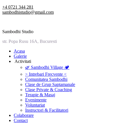
Skip
+4 0721 344 281
to
sambodhistudio@gmail.com
content
Sambodhi Studio
str. Popa Rusu 16A, Bucuresti
‎Acasa
Galerie
‎ ‎Activitati‎
🌿 Sambodhi Village 🏕️
> Intrebari Frecvente <
Comunitatea Sambodhi
Clase de Grup Saptamanale
Clase Private & Coaching
Terapie & Masaj
‎Evenimente
Voluntariat
‏‏‎Instructori & Facilitatori
Colaborare
Contact