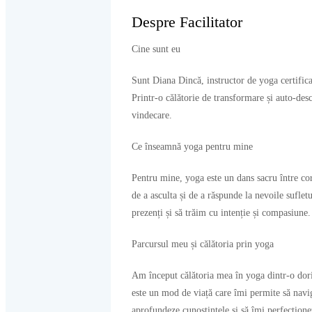
Despre Facilitator
Cine sunt eu
Sunt Diana Dincă, instructor de yoga certificat
Printr-o călătorie de transformare și auto-des
vindecare.
Ce înseamnă yoga pentru mine
Pentru mine, yoga este un dans sacru între cor
de a asculta și de a răspunde la nevoile suflet
prezenți și să trăim cu intenție și compasiune.
Parcursul meu și călătoria prin yoga
Am început călătoria mea în yoga dintr-o dorin
este un mod de viață care îmi permite să navig
aprofundeze cunoștințele și să îmi perfecționez