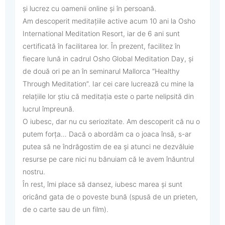
și lucrez cu oamenii online și în persoană.
Am descoperit meditațiile active acum 10 ani la Osho
International Meditation Resort, iar de 6 ani sunt
certificată în facilitarea lor. În prezent, facilitez în
fiecare lună in cadrul Osho Global Meditation Day, și
de două ori pe an în seminarul Mallorca “Healthy
Through Meditation”. Iar cei care lucrează cu mine la
relațiile lor știu că meditația este o parte nelipsită din
lucrul împreună.
O iubesc, dar nu cu seriozitate. Am descoperit că nu o
putem forța… Dacă o abordăm ca o joaca însă, s-ar
putea să ne îndrăgostim de ea și atunci ne dezvăluie
resurse pe care nici nu bănuiam că le avem înăuntrul
nostru.
În rest, îmi place să dansez, iubesc marea și sunt
oricând gata de o poveste bună (spusă de un prieten,
de o carte sau de un film).