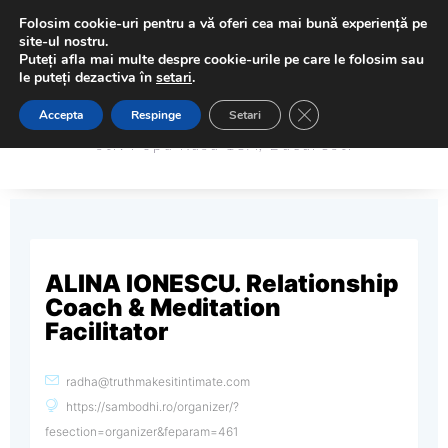
Folosim cookie-uri pentru a vă oferi cea mai bună experiență pe
site-ul nostru.
Puteți afla mai multe despre cookie-urile pe care le folosim sau
le puteți dezactiva în
setari
.
Sambodhi Studio
Close GDPR Cookie Ba
Accepta
Respinge
Setari
Sambodhi Studio
str. Popa Rusu 16A, Bucuresti
str. Popa Rusu 16A, Bucuresti
ALINA IONESCU. Relationship
Coach & Meditation
Facilitator
radha@truthmakesitintimate.com
https://sambodhi.ro/organizer/?
fesection=organizer&feparam=461