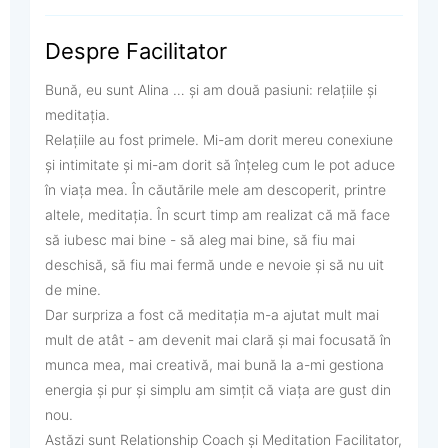
Despre Facilitator
Bună, eu sunt Alina … și am două pasiuni: relațiile și
meditația.
Relațiile au fost primele. Mi-am dorit mereu conexiune
și intimitate și mi-am dorit să înțeleg cum le pot aduce
în viața mea. În căutările mele am descoperit, printre
altele, meditația. În scurt timp am realizat că mă face
să iubesc mai bine - să aleg mai bine, să fiu mai
deschisă, să fiu mai fermă unde e nevoie și să nu uit
de mine.
Dar surpriza a fost că meditația m-a ajutat mult mai
mult de atât - am devenit mai clară și mai focusată în
munca mea, mai creativă, mai bună la a-mi gestiona
energia și pur și simplu am simțit că viața are gust din
nou.
Astăzi sunt Relationship Coach și Meditation Facilitator,