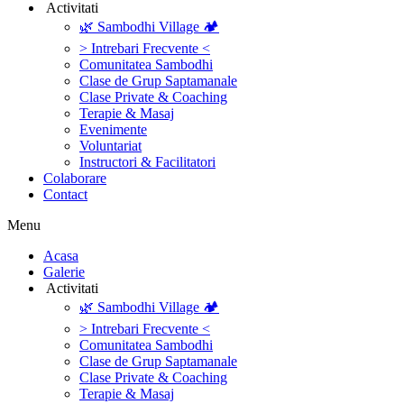
‎ ‎Activitati‎
🌿 Sambodhi Village 🏕️
> Intrebari Frecvente <
Comunitatea Sambodhi
Clase de Grup Saptamanale
Clase Private & Coaching
Terapie & Masaj
‎Evenimente
Voluntariat
‏‏‎Instructori & Facilitatori
Colaborare
Contact
Menu
‎Acasa
Galerie
‎ ‎Activitati‎
🌿 Sambodhi Village 🏕️
> Intrebari Frecvente <
Comunitatea Sambodhi
Clase de Grup Saptamanale
Clase Private & Coaching
Terapie & Masaj