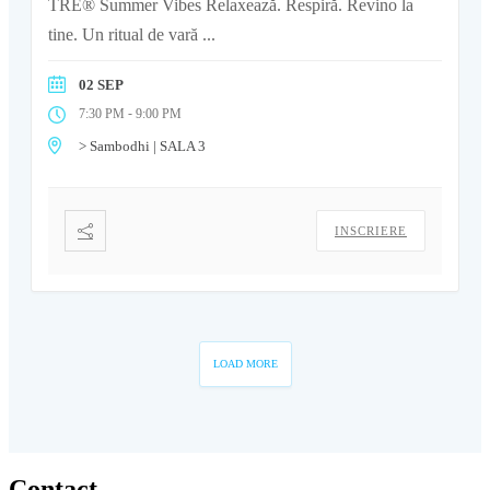
TRE® Summer Vibes Relaxează. Respiră. Revino la
tine. Un ritual de vară
...
02 SEP
-
7:30 PM
9:00 PM
> Sambodhi | SALA 3
INSCRIERE
LOAD MORE
Contact