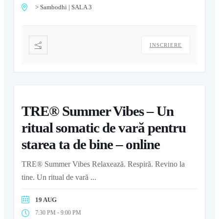
> Sambodhi | SALA 3
INSCRIERE
TRE® Summer Vibes – Un
ritual somatic de vară pentru
starea ta de bine – online
TRE® Summer Vibes Relaxează. Respiră. Revino la
tine. Un ritual de vară
...
19 AUG
-
7:30 PM
9:00 PM