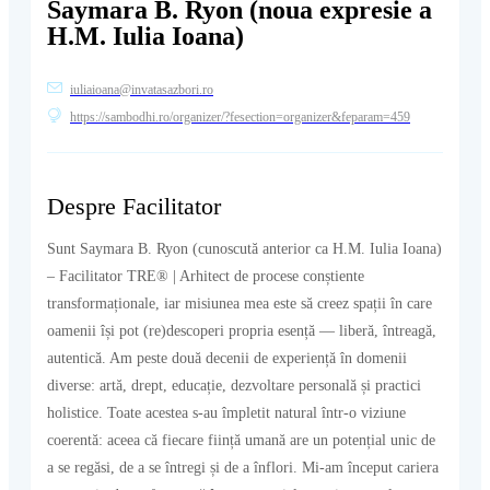
Saymara B. Ryon (noua expresie a
H.M. Iulia Ioana)
iuliaioana@invatasazbori.ro
https://sambodhi.ro/organizer/?fesection=organizer&feparam=459
Despre Facilitator
Sunt Saymara B. Ryon (cunoscută anterior ca H.M. Iulia Ioana)
– Facilitator TRE® | Arhitect de procese conștiente
transformaționale, iar misiunea mea este să creez spații în care
oamenii își pot (re)descoperi propria esență — liberă, întreagă,
autentică. Am peste două decenii de experiență în domenii
diverse: artă, drept, educație, dezvoltare personală și practici
holistice. Toate acestea s-au împletit natural într-o viziune
coerentă: aceea că fiecare ființă umană are un potențial unic de
a se regăsi, de a se întregi și de a înflori. Mi-am început cariera