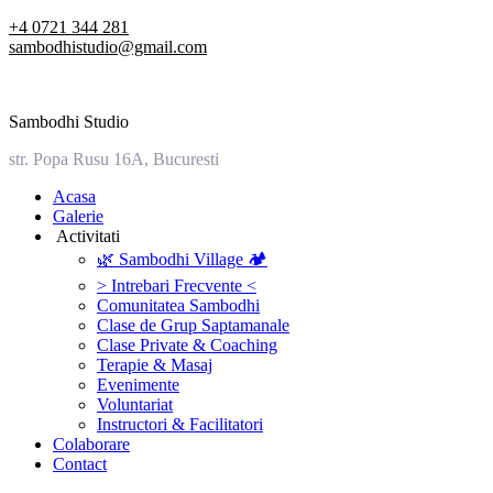
Skip
+4 0721 344 281
to
sambodhistudio@gmail.com
content
Sambodhi Studio
str. Popa Rusu 16A, Bucuresti
‎Acasa
Galerie
‎ ‎Activitati‎
🌿 Sambodhi Village 🏕️
> Intrebari Frecvente <
Comunitatea Sambodhi
Clase de Grup Saptamanale
Clase Private & Coaching
Terapie & Masaj
‎Evenimente
Voluntariat
‏‏‎Instructori & Facilitatori
Colaborare
Contact