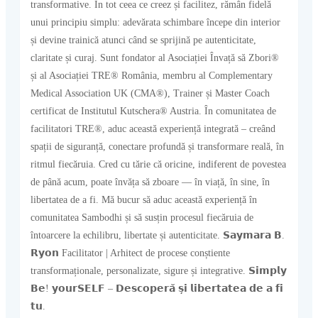
transformative. În tot ceea ce creez și facilitez, rămân fidelă
unui principiu simplu: adevărata schimbare începe din interior
și devine trainică atunci când se sprijină pe autenticitate,
claritate și curaj. Sunt fondator al Asociației Învață să Zbori®
și al Asociației TRE® România, membru al Complementary
Medical Association UK (CMA®), Trainer și Master Coach
certificat de Institutul Kutschera® Austria. În comunitatea de
facilitatori TRE®, aduc această experiență integrată – creând
spații de siguranță, conectare profundă și transformare reală, în
ritmul fiecăruia. Cred cu tărie că oricine, indiferent de povestea
de până acum, poate învăța să zboare — în viață, în sine, în
libertatea de a fi. Mă bucur să aduc această experiență în
comunitatea Sambodhi și să susțin procesul fiecăruia de
întoarcere la echilibru, libertate și autenticitate. 𝗦𝗮𝘆𝗺𝗮𝗿𝗮 𝗕.
𝗥𝘆𝗼𝗻 Facilitator | Arhitect de procese conștiente
transformaționale, personalizate, sigure și integrative. 𝗦𝗶𝗺𝗽𝗹𝘆
𝗕𝗲! 𝘆𝗼𝘂𝗿𝗦𝗘𝗟𝗙 – 𝗗𝗲𝘀𝗰𝗼𝗽𝗲𝗿𝗮̆ 𝘀̦𝗶 𝗹𝗶𝗯𝗲𝗿𝘁𝗮𝘁𝗲𝗮 𝗱𝗲 𝗮 𝗳𝗶
𝘁𝘂.