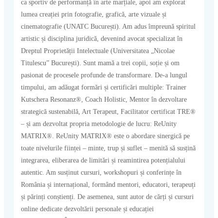
ca sportiv de performanță în arte marțiale, apoi am explorat
lumea creației prin fotografie, grafică, arte vizuale și
cinematografie (UNATC București). Am adus împreună spiritul
artistic și disciplina juridică, devenind avocat specializat în
Dreptul Proprietății Intelectuale (Universitatea „Nicolae
Titulescu” București). Sunt mamă a trei copii, soție și om
pasionat de procesele profunde de transformare. De-a lungul
timpului, am adăugat formări și certificări multiple: Trainer
Kutschera Resonanz®, Coach Holistic, Mentor în dezvoltare
strategică sustenabilă, Art Terapeut, Facilitator certificat TRE®
– și am dezvoltat propria metodologie de lucru: ReUnity
MATRIX®. ReUnity MATRIX® este o abordare sinergică pe
toate nivelurile ființei – minte, trup și suflet – menită să susțină
integrarea, eliberarea de limitări și reamintirea potențialului
autentic. Am susținut cursuri, workshopuri și conferințe în
România și internațional, formând mentori, educatori, terapeuți
și părinți conștienți. De asemenea, sunt autor de cărți și cursuri
online dedicate dezvoltării personale și educației