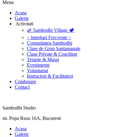
Menu
‎Acasa
Galerie
‎ ‎Activitati‎
🌿 Sambodhi Village 🏕️
> Intrebari Frecvente <
Comunitatea Sambodhi
Clase de Grup Saptamanale
Clase Private & Coaching
Terapie & Masaj
‎Evenimente
Voluntariat
‏‏‎Instructori & Facilitatori
Colaborare
Contact
Sambodhi Studio
str. Popa Rusu 16A, Bucuresti
‎Acasa
Galerie