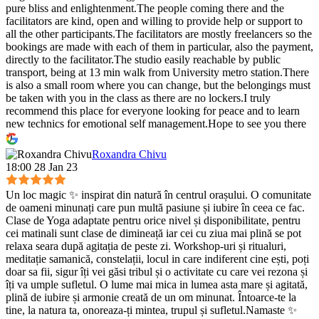
pure bliss and enlightenment.The people coming there and the
facilitators are kind, open and willing to provide help or support to
all the other participants.The facilitators are mostly freelancers so the
bookings are made with each of them in particular, also the payment,
directly to the facilitator.The studio easily reachable by public
transport, being at 13 min walk from University metro station.There
is also a small room where you can change, but the belongings must
be taken with you in the class as there are no lockers.I truly
recommend this place for everyone looking for peace and to learn
new technics for emotional self management.Hope to see you there
:)
Roxandra Chivu
18:00 28 Jan 23
Un loc magic ✨ inspirat din natură în centrul orașului. O comunitate
de oameni minunați care pun multă pasiune și iubire în ceea ce fac.
Clase de Yoga adaptate pentru orice nivel și disponibilitate, pentru
cei matinali sunt clase de dimineață iar cei cu ziua mai plină se pot
relaxa seara după agitația de peste zi. Workshop-uri și ritualuri,
meditație samanică, constelații, locul in care indiferent cine ești, poți
doar sa fii, sigur îți vei găsi tribul și o activitate cu care vei rezona și
îți va umple sufletul. O lume mai mica in lumea asta mare și agitată,
plină de iubire și armonie creată de un om minunat. Întoarce-te la
tine, la natura ta, onoreaza-ți mintea, trupul și sufletul.Namaste ✨