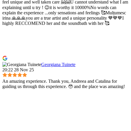
feel unique and well taken care 🤗🤗U cannot understand what I am
explaining until u try ! 😉it is worthy it 10000%No words can
explain the experience ...only sensations and feelings 🥰Mulțumesc
irina 🙏🙏🙏you are a true artist and a unique personality 💙💙💙I
highly RECCOMEND her and the soundbath with her 🥰
Georgiana Tuinete
20:22 28 Nov 25
An amazing experience. Thank you, Andreea and Catalina for
guiding us through this experience. 🥹 and the place was amazing!