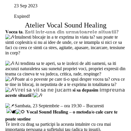
23 Sep 2023
Expired!
Atelier Vocal Sound Healing
𝐕𝐨𝐜𝐞𝐚 𝐭𝐚. 𝔼𝕤𝕥𝕚 𝕚𝕟𝕥𝕣-𝕦𝕟𝕒 𝕕𝕚𝕟 𝕦𝕣𝕞𝕒𝕥𝕠𝕒𝕣𝕖𝕝𝕖 𝕤𝕚𝕥𝕦𝕒𝕥𝕚𝕚?
Intalnesti blocaje in a te exprima in viata ta? sau poate te
simti coplesit/a si nu ai idee de unde, ce se intampla si nici ce sa
faci cu ceea ce simti ca stres, agitatie, apasare, incarcare, tensiune
in corp?
‎ ‎
Ai tendinta sa te aperi, sa te izolezi de alti oameni, sa iti
ascunzi naturaletea sau sunetul propriei voci, propriei expresii din
teama ca cineva te va judeca, critica, rade, respinge?
Poate ai o poveste pe care ti-o spui despre vocea ta? ceva ce
te tine in blocaj, in neputinta de a te exprima in totalitatea ta?
𝕍𝕣𝕖𝕚 𝕤𝕒 𝕧𝕚𝕚 𝕤𝕒 𝕟𝕖 𝕛𝕦𝕔𝕒𝕞 𝐬𝐢 𝐬𝐚 𝐝𝐞𝐩𝐚𝐬𝐢𝐦 𝕚𝕞𝕡𝕣𝕖𝕦𝕟𝕒
𝐚𝐜𝐞𝐬𝐭𝐞 𝐬𝐢𝐭𝐮𝐚𝐭𝐢𝐢?
‎ ‎
Sambata, 23 Septembrie – ora 19:30 – Bucuresti
‎ ‎
𝐕𝐨𝐜𝐚𝐥 𝐒𝐨𝐮𝐧𝐝 𝐇𝐞𝐚𝐥𝐢𝐧𝐠 – 𝐨 𝐦𝐞𝐭𝐨𝐝𝐚/𝐨 𝐜𝐚𝐥𝐞 𝐜𝐚𝐫𝐞 𝐭𝐞
𝐩𝐨𝐚𝐭𝐞 𝐬𝐮𝐬𝐭𝐢𝐧𝐞
Te invit cu drag sa participi la aceasta intalnire cu cea mai
importanta persoana a sufletului tau (adica tu insuti).