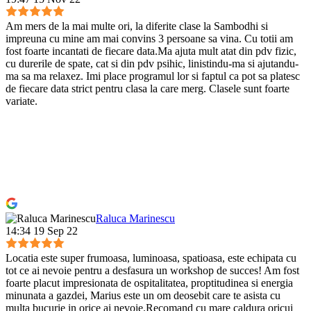
Am mers de la mai multe ori, la diferite clase la Sambodhi si
impreuna cu mine am mai convins 3 persoane sa vina. Cu totii am
fost foarte incantati de fiecare data.Ma ajuta mult atat din pdv fizic,
cu durerile de spate, cat si din pdv psihic, linistindu-ma si ajutandu-
ma sa ma relaxez. Imi place programul lor si faptul ca pot sa platesc
de fiecare data strict pentru clasa la care merg. Clasele sunt foarte
variate.
Raluca Marinescu
14:34 19 Sep 22
Locatia este super frumoasa, luminoasa, spatioasa, este echipata cu
tot ce ai nevoie pentru a desfasura un workshop de succes! Am fost
foarte placut impresionata de ospitalitatea, proptitudinea si energia
minunata a gazdei, Marius este un om deosebit care te asista cu
multa bucurie in orice ai nevoie.Recomand cu mare caldura oricui