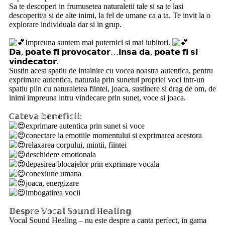
Sa te descoperi in frumusetea naturaletii tale si sa te lasi
descoperit/a si de alte inimi, la fel de umane ca a ta. Te invit la o
explorare individuala dar si in grup.
‎ ‎
Impreuna suntem mai puternici si mai iubitori.
𝗗𝗮, 𝗽𝗼𝗮𝘁𝗲 𝗳𝗶 𝗽𝗿𝗼𝘃𝗼𝗰𝗮𝘁𝗼𝗿…𝗶𝗻𝘀𝗮 𝗱𝗮, 𝗽𝗼𝗮𝘁𝗲 𝗳𝗶 𝘀𝗶
𝘃𝗶𝗻𝗱𝗲𝗰𝗮𝘁𝗼𝗿.
Sustin acest spatiu de intalnire cu vocea noastra autentica, pentru
exprimare autentica, naturala prin sunetul propriei voci intr-un
spatiu plin cu naturaletea fiintei, joaca, sustinere si drag de om, de
inimi impreuna intru vindecare prin sunet, voce si joaca.
‎ ‎
C𝕒𝕥𝕖𝕧𝕒 𝕓𝕖𝕟𝕖𝕗𝕚𝕔𝕚𝕚:
exprimare autentica prin sunet si voce
conectare la emotiile momentului si exprimarea acestora
relaxarea corpului, mintii, fiintei
deschidere emotionala
depasirea blocajelor prin exprimare vocala
conexiune umana
joaca, energizare
imbogatirea vocii
‎ ‎
𝔻𝕖𝕤𝕡𝕣𝕖 𝕍𝕠𝕔𝕒𝕝 𝕊𝕠𝕦𝕟𝕕 H𝕖𝕒𝕝𝕚𝕟𝕘
Vocal Sound Healing – nu este despre a canta perfect, in gama