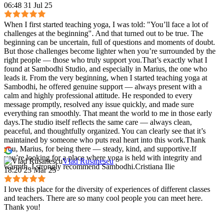
06:48 31 Jul 25
When I first started teaching yoga, I was told: "You’ll face a lot of
challenges at the beginning". And that turned out to be true. The
beginning can be uncertain, full of questions and moments of doubt.
But those challenges become lighter when you’re surrounded by the
right people — those who truly support you.That’s exactly what I
found at Sambodhi Studio, and especially in Marius, the one who
leads it. From the very beginning, when I started teaching yoga at
Sambodhi, he offered genuine support — always present with a
calm and highly professional attitude. He responded to every
message promptly, resolved any issue quickly, and made sure
everything ran smoothly. That meant the world to me in those early
days.The studio itself reflects the same care — always clean,
peaceful, and thoughtfully organized. You can clearly see that it’s
maintained by someone who puts real heart into this work.Thank
you, Marius, for being there — steady, kind, and supportive.If
you’re looking for a place where yoga is held with integrity and
Vlad Rusanescu
warmth, I strongly recommend Sambodhi.Cristiana Ilie
18:20 23 Mar 25
I love this place for the diversity of experiences of different classes
and teachers. There are so many cool people you can meet here.
Thank you!