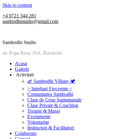
Skip to content
+4 0721 344 281
sambodhistudio@gmail.com
Sambodhi Studio
str. Popa Rusu 16A, Bucuresti
‎Acasa
Galerie
‎ ‎Activitati‎
🌿 Sambodhi Village 🏕️
> Intrebari Frecvente <
Comunitatea Sambodhi
Clase de Grup Saptamanale
Clase Private & Coaching
Terapie & Masaj
‎Evenimente
Voluntariat
‏‏‎Instructori & Facilitatori
Colaborare
Contact