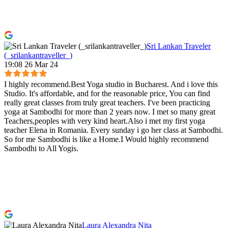
Sri Lankan Traveler
(_srilankantraveller_)
19:08 26 Mar 24
I highly recommend.Best Yoga studio in Bucharest. And i love this
Studio. It's affordable, and for the reasonable price, You can find
really great classes from truly great teachers. I've been practicing
yoga at Sambodhi for more than 2 years now. I met so many great
Teachers,peoples with very kind heart.Also i met my first yoga
teacher Elena in Romania. Every sunday i go her class at Sambodhi.
So for me Sambodhi is like a Home.I Would highly recommend
Sambodhi to All Yogis.
Laura Alexandra Nita