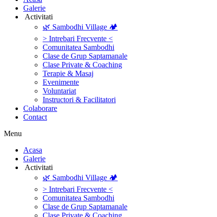
Galerie
‎ ‎Activitati‎
🌿 Sambodhi Village 🏕️
> Intrebari Frecvente <
Comunitatea Sambodhi
Clase de Grup Saptamanale
Clase Private & Coaching
Terapie & Masaj
‎Evenimente
Voluntariat
‏‏‎Instructori & Facilitatori
Colaborare
Contact
Menu
‎Acasa
Galerie
‎ ‎Activitati‎
🌿 Sambodhi Village 🏕️
> Intrebari Frecvente <
Comunitatea Sambodhi
Clase de Grup Saptamanale
Clase Private & Coaching