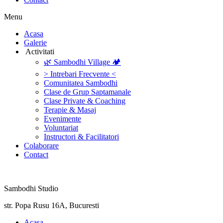
Menu
‎Acasa
Galerie
‎ ‎Activitati‎
🌿 Sambodhi Village 🏕️
> Intrebari Frecvente <
Comunitatea Sambodhi
Clase de Grup Saptamanale
Clase Private & Coaching
Terapie & Masaj
‎Evenimente
Voluntariat
‏‏‎Instructori & Facilitatori
Colaborare
Contact
Sambodhi Studio
str. Popa Rusu 16A, Bucuresti
‎Acasa