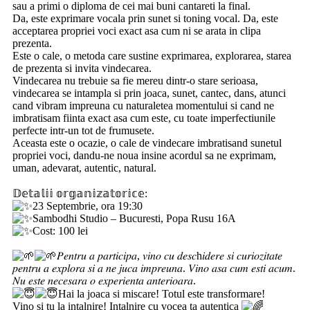
sau a primi o diploma de cei mai buni cantareti la final.
Da, este exprimare vocala prin sunet si toning vocal. Da, este
acceptarea propriei voci exact asa cum ni se arata in clipa
prezenta.
Este o cale, o metoda care sustine exprimarea, explorarea, starea
de prezenta si invita vindecarea.
Vindecarea nu trebuie sa fie mereu dintr-o stare serioasa,
vindecarea se intampla si prin joaca, sunet, cantec, dans, atunci
cand vibram impreuna cu naturaletea momentului si cand ne
imbratisam fiinta exact asa cum este, cu toate imperfectiunile
perfecte intr-un tot de frumusete.
Aceasta este o ocazie, o cale de vindecare imbratisand sunetul
propriei voci, dandu-ne noua insine acordul sa ne exprimam,
uman, adevarat, autentic, natural.
‎ ‎
𝔻𝕖𝕥𝕒𝕝𝕚𝕚 𝕠𝕣𝕘𝕒𝕟𝕚𝕫𝕒𝕥𝕠𝕣𝕚𝕔𝕖:
23 Septembrie, ora 19:30
Sambodhi Studio – Bucuresti, Popa Rusu 16A
Cost: 100 lei
‎ ‎
𝑃𝑒𝑛𝑡𝑟𝑢 𝑎 𝑝𝑎𝑟𝑡𝑖𝑐𝑖𝑝𝑎, 𝑣𝑖𝑛𝑜 𝑐𝑢 𝑑𝑒𝑠𝑐h𝑖𝑑𝑒𝑟𝑒 𝑠𝑖 𝑐𝑢𝑟𝑖𝑜𝑧𝑖𝑡𝑎𝑡𝑒
𝑝𝑒𝑛𝑡𝑟𝑢 𝑎 𝑒𝑥𝑝𝑙𝑜𝑟𝑎 𝑠𝑖 𝑎 𝑛𝑒 𝑗𝑢𝑐𝑎 𝑖𝑚𝑝𝑟𝑒𝑢𝑛𝑎. 𝑉𝑖𝑛𝑜 𝑎𝑠𝑎 𝑐𝑢𝑚 𝑒𝑠𝑡𝑖 𝑎𝑐𝑢𝑚.
𝑁𝑢 𝑒𝑠𝑡𝑒 𝑛𝑒𝑐𝑒𝑠𝑎𝑟𝑎 𝑜 𝑒𝑥𝑝𝑒𝑟𝑖𝑒𝑛𝑡𝑎 𝑎𝑛𝑡𝑒𝑟𝑖𝑜𝑎𝑟𝑎.
Hai la joaca si miscare! Totul este transformare!
Vino si tu la intalnire! Intalnire cu vocea ta autentica