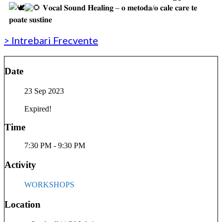
𝐕𝐨𝐜𝐚𝐥 𝐒𝐨𝐮𝐧𝐝 𝐇𝐞𝐚𝐥𝐢𝐧𝐠 – 𝐨 𝐦𝐞𝐭𝐨𝐝𝐚/𝐨 𝐜𝐚𝐥𝐞 𝐜𝐚𝐫𝐞 𝐭𝐞
𝐩𝐨𝐚𝐭𝐞 𝐬𝐮𝐬𝐭𝐢𝐧𝐞
> Intrebari Frecvente
Date
23 Sep 2023
Expired!
Time
7:30 PM - 9:30 PM
Activity
WORKSHOPS
Location