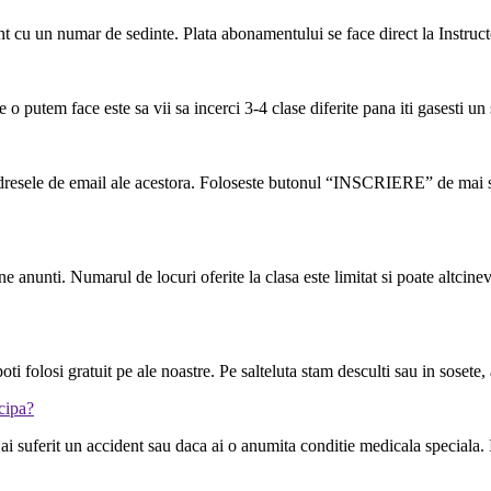
 cu un numar de sedinte. Plata abonamentului se face direct la Instructor,
tem face este sa vii sa incerci 3-4 clase diferite pana iti gasesti un stil
dresele de email ale acestora. Foloseste butonul “INSCRIERE” de mai sus
 anunti. Numarul de locuri oferite la clasa este limitat si poate altcinev
 poti folosi gratuit pe ale noastre. Pe salteluta stam desculti sau in sosete,
icipa?
i suferit un accident sau daca ai o anumita conditie medicala speciala. In