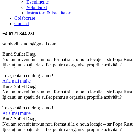
‎Evenimente
Voluntariat
‏‏‎Instructori & Facilitatori
Colaborare
Contact
+4 0721 344 281
sambodhistudio@gmail.com
Bună Suflet Drag
Noi am revenit într-un nou format și la o noua locație – str Popa Rus
Iți cauți un spațiu de suflet pentru a organiza propriile activități?
Te așteptăm cu drag la noi!
Afla mai multe
Bună Suflet Drag
Noi am revenit într-un nou format și la o noua locație – str Popa Rus
Iți cauți un spațiu de suflet pentru a organiza propriile activități?
Te așteptăm cu drag la noi!
Afla mai multe
Bună Suflet Drag
Noi am revenit într-un nou format și la o noua locație – str Popa Rus
Iți cauți un spațiu de suflet pentru a organiza propriile activități?