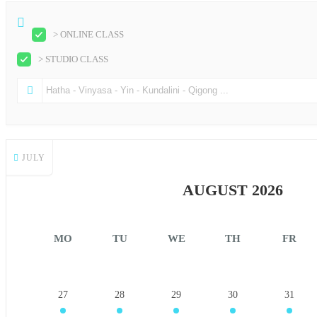
> ONLINE CLASS
> STUDIO CLASS
JULY
AUGUST 2026
MO
TU
WE
TH
FR
27
28
29
30
31