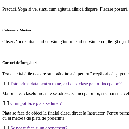
Practică Yoga și vei simți cum agitația zilnică dispare. Fiecare postură
Calmează Mintea
Observăm respirația, observăm gândurile, observăm emoțiile. Și ușor le 
Cursuri de Începători
Toate activitățile noastre sunt gândite atât pentru începători cât și pen
Este prima data pentru mine, exista si clase pentru incepatori?
Majoritatea claselor noastre se adreseaza incepatorilor, si chiar si la c
Cum pot face plata sedintei?
Plata se face de obicei la finalul clasei direct la Instructor. Pentru pr
cu ei metoda de plata de preferinta.
Se poate face si un abonament?