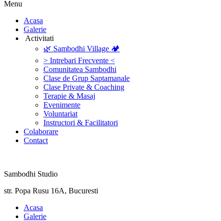
Menu
‎Acasa
Galerie
‎ ‎Activitati‎
🌿 Sambodhi Village 🏕️
> Intrebari Frecvente <
Comunitatea Sambodhi
Clase de Grup Saptamanale
Clase Private & Coaching
Terapie & Masaj
‎Evenimente
Voluntariat
‏‏‎Instructori & Facilitatori
Colaborare
Contact
Sambodhi Studio
str. Popa Rusu 16A, Bucuresti
‎Acasa
Galerie