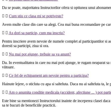
Da se poate, majoritatea Instructorilor ofera si optiunea unui abonament
Cum stiu ce clasa mi se potriveste?
Avem multe clase din care sa alegi. Cea mai buna recomandare pe care o pu
As dori sa particip, cum ma inscriu?
Pentru inscriere avem nevoie de numele complet al participantilor si a
doresti sa participi, ziua si ora.
Nu mai pot ajunge, trebuie sa va anunt?
Da. In eventualitatea in care nu mai poti ajunge, te rugam neaparat sa ne
viitoare.
Ce fel de echipament am nevoie pentru a participa?
Hainute lejere, o sticluta cu apa si salteluta. Daca nu ai salteluta ta, le
Am o anumita conditie medicala (accident, afectiune ... ) pot part
Este bine sa mentionezi Instructorului inainte de inceperea clasei daca a
sa te bucuri de beneficiile practicii.