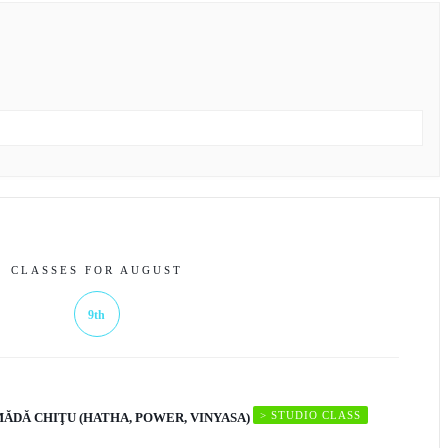
CLASSES FOR AUGUST
9th
> STUDIO CLASS
MĂDĂ CHIŢU (HATHA, POWER, VINYASA)