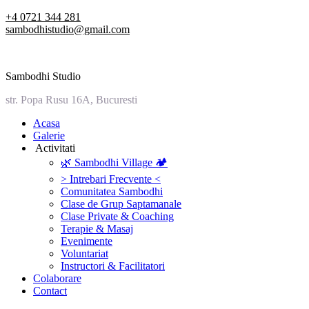
Skip
+4 0721 344 281
to
sambodhistudio@gmail.com
content
Sambodhi Studio
str. Popa Rusu 16A, Bucuresti
‎Acasa
Galerie
‎ ‎Activitati‎
🌿 Sambodhi Village 🏕️
> Intrebari Frecvente <
Comunitatea Sambodhi
Clase de Grup Saptamanale
Clase Private & Coaching
Terapie & Masaj
‎Evenimente
Voluntariat
‏‏‎Instructori & Facilitatori
Colaborare
Contact