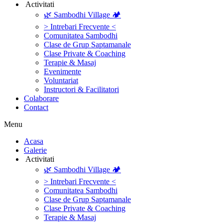
‎ ‎Activitati‎
🌿 Sambodhi Village 🏕️
> Intrebari Frecvente <
Comunitatea Sambodhi
Clase de Grup Saptamanale
Clase Private & Coaching
Terapie & Masaj
‎Evenimente
Voluntariat
‏‏‎Instructori & Facilitatori
Colaborare
Contact
Menu
‎Acasa
Galerie
‎ ‎Activitati‎
🌿 Sambodhi Village 🏕️
> Intrebari Frecvente <
Comunitatea Sambodhi
Clase de Grup Saptamanale
Clase Private & Coaching
Terapie & Masaj